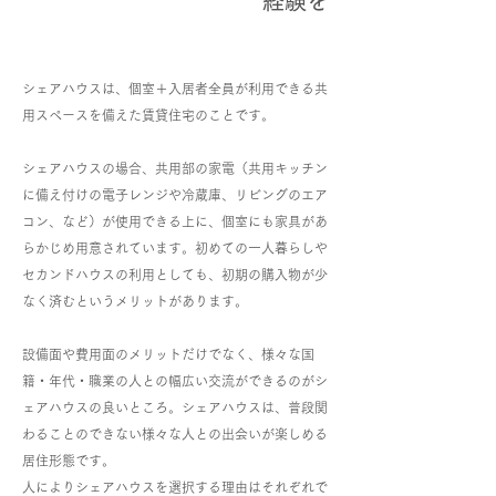
​ 経験を
シェアハウスは、個室＋入居者全員が利用できる共
用スペースを備えた賃貸住宅のことです。
シェアハウスの場合、共用部の家電（共用キッチン
に備え付けの電子レンジや冷蔵庫、リビングのエア
コン、など）が使用できる上に、個室にも家具があ
らかじめ用意されています。初めての一人暮らしや
セカンドハウスの利用としても、初期の購入物が少
なく済むというメリットがあります。
設備面や費用面のメリットだけでなく、様々な国
籍・年代・職業の人との幅広い交流ができるのがシ
ェアハウスの良いところ。シェアハウスは、普段関
わることのできない様々な人との出会いが楽しめる
居住形態です。
人によりシェアハウスを選択する理由はそれぞれで