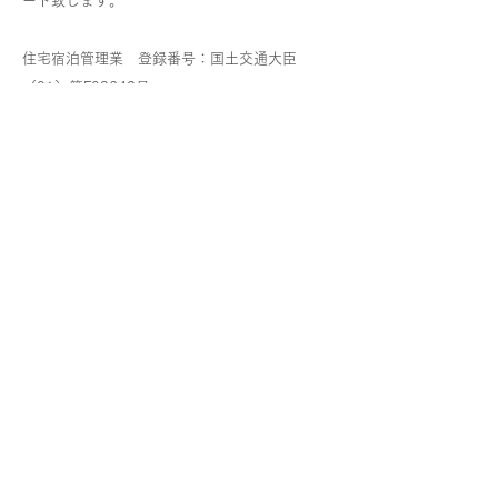
ート致します。
住宅宿泊管理業 登録番号：国土交通大臣
（01）第F03642号
運用例
株式会社ライフウィズ
Access
Contact
〒111-0035
About us
​東京都台東区西浅草3-2-11
TEL：
03-6231-6106
FAX：03-3844-0367